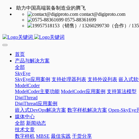
助力中国高端装备制造业的腾飞
contact@digiproto.com
0575-88361699
首页
产品与解决方案
全部
SkyEye
SkyEye应用案例
支持处理器列表
支持外设列表
嵌入式软
ModelCoder
ModelCoder主要功能
ModelCoder应用案例
支持算法模型
DigiThread
DigiThread应用案例
嵌入式DevOps解决方案
数字样机解决方案
Open-SkyE
媒体中心
全部
新闻动态
技术文章
数字样机
MBSE
最佳实践
干货分享