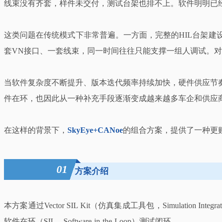
线束没有齐套，样件未交付，测试台架也排不上。软件明明已
这类问题在传统模式下非常普遍。一方面，完整的HIL台架
套VN接口、一套线束，同一时间往往只能支撑一组人调试。
当软件复杂度不断提升、版本迭代频率持续加快，硬件供应节
件在环，也因此从一种补充手段逐渐变成越来越多车企和供应
在这样的背景下，
SkyEye+CANoe
的组合方案，提供了一种更
01
方案介绍
本方案通过Vector SIL Kit（仿真集成工具包，Simulation
软件在环（SIL，Software-in-the-Loop）测试闭环。