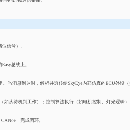
完整的虚拟通信链路。
、档位信号）。
的Easy总线上。
AN ID或信号组。当消息到达时，解析并透传给SkyEye内部仿真的ECU外
机迁移（如从待机到工作）；控制算法执行（如电机控制、灯光逻辑）
nt 1→CANoe，完成闭环。