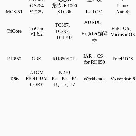
GS264
龙芯2K1000
L
inux
MCS-51
STC8x
STC8h
Keil C51
AntOS
AURIX、
TC387、
TriCore
Erika OS、
TriCore
TC397、
HighTec编译
v1.6.2
Microsar OS
TC1797
器
IAR、CS+
RH850
G3K
RH850/F1L
FreeRTOS
for RH850
ATOM
N270
PENTIUM
P2、P3、P4
X86
W
orkbench
V
xWorks6.8
CORE
I3、I5、I7