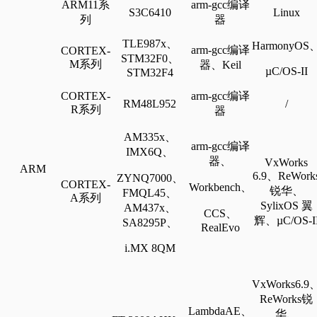
ARM11系
arm-gcc编译
S3C6410
L
inux
列
器
TLE987x、
HarmonyOS
arm-gcc编译
CORTEX-
STM32F0、
M系列
器、Keil
µC/OS-II
STM32F4
CORTEX-
arm-gcc编译
RM48L952
/
R系列
器
AM335x、
arm-gcc编译
IMX6Q、
器、
VxWorks
ARM
6.9、ReWork
ZYNQ7000、
CORTEX-
Workbench、
锐华、
FMQL45、
A系列
SylixOS 翼
AM437x、
CCS、
辉、µC/OS-I
SA8295P、
RealEvo
i.MX 8QM
VxWorks6.9
ReWorks锐
LambdaAE、
华、