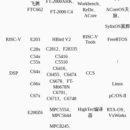
FT-2000AHK、
飞腾
W
orkbench、
FTC662
ACoreOS天
ReDe、
FT-2000 C4
ACore
脉、
SylixOS翼辉
RISC-V
RISC-V
E203
HBird V2
FreeRTOS
Tools
C2812、F28335
C28x
C54x
C5416
/
C55x
C5510
C6416、
C64x
DSP
CCS
C6455、C6474
C6678、FT-
C66x
L
inux
M6678N
C6701、
C67x
µC/OS-II
C6713、C6748
HighTec编译
MPC5554、
RTA-OS、
E200Z6
MPC5644
器
VxWorks
MPC8245、