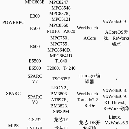
MPC603E
MPC8247、
MPC8548
MPC8378、
E300
MPC5121
VxWorks6.9
POWERPC
MPC8560、
Workbench、
E500
P1010、P2020
ACoreOS天
MPC750、
ACore
脉、
ReWork
MPC755、
锐华
E600
MPC8640D、
MPC8641D
E5500
T1040
E6500
T2080、T4240
sparc-gcc编
SPARC
TSC695F
/
V7
译器
LEON2、
VxWorks6.8
SPARC
BM3803、
Workbench、
VxWorks6.9
SPARC
AT697F、
Tornado2.2、
V8
RT-Thread、
ReDe
BM3823、
ReWorks锐
S698PM
L
inux、
GS232
龙芯1E
龙芯IDE开
V
xWorks6.9
MIPS
LS132R
龙芯1J
/
发环境