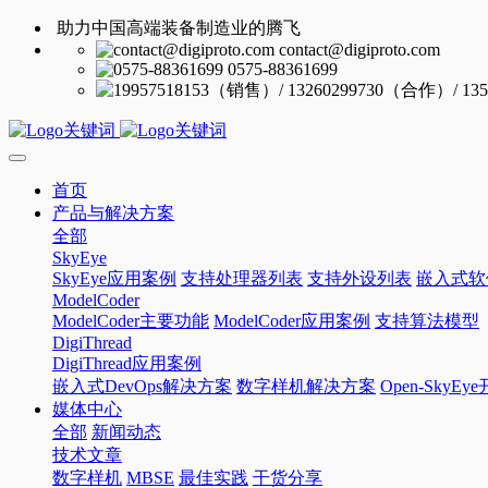
助力中国高端装备制造业的腾飞
contact@digiproto.com
0575-88361699
首页
产品与解决方案
全部
SkyEye
SkyEye应用案例
支持处理器列表
支持外设列表
嵌入式软
ModelCoder
ModelCoder主要功能
ModelCoder应用案例
支持算法模型
DigiThread
DigiThread应用案例
嵌入式DevOps解决方案
数字样机解决方案
Open-SkyE
媒体中心
全部
新闻动态
技术文章
数字样机
MBSE
最佳实践
干货分享