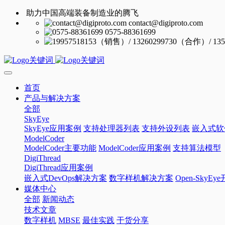
助力中国高端装备制造业的腾飞
contact@digiproto.com
0575-88361699
首页
产品与解决方案
全部
SkyEye
SkyEye应用案例
支持处理器列表
支持外设列表
嵌入式软
ModelCoder
ModelCoder主要功能
ModelCoder应用案例
支持算法模型
DigiThread
DigiThread应用案例
嵌入式DevOps解决方案
数字样机解决方案
Open-SkyE
媒体中心
全部
新闻动态
技术文章
数字样机
MBSE
最佳实践
干货分享