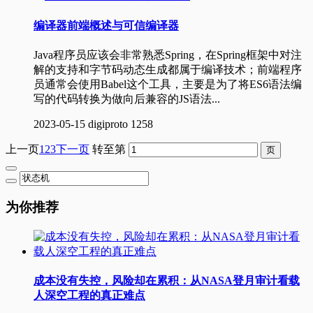
编译器前端概述与可信编译器
Java程序员应该会非常熟悉Spring，在Spring框架中对注
解的支持和字节码动态生成都属于编译技术；前端程序
员通常会使用Babel这个工具，主要是为了将ES6语法编
写的代码转换为做向后兼容的JS语法...
2023-05-15
digiproto
1258
上一页
1
2
3
下一页
转至第
为你推荐
成本没有失控，风险却在累积：从NASA登月审计看载
人深空工程的真正难点