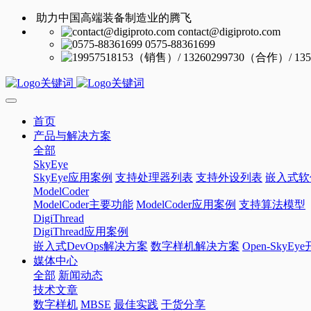
助力中国高端装备制造业的腾飞
contact@digiproto.com
0575-88361699
首页
产品与解决方案
全部
SkyEye
SkyEye应用案例
支持处理器列表
支持外设列表
嵌入式软
ModelCoder
ModelCoder主要功能
ModelCoder应用案例
支持算法模型
DigiThread
DigiThread应用案例
嵌入式DevOps解决方案
数字样机解决方案
Open-SkyE
媒体中心
全部
新闻动态
技术文章
数字样机
MBSE
最佳实践
干货分享