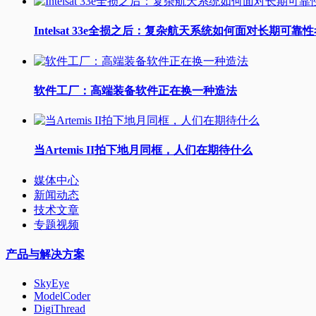
Intelsat 33e全损之后：复杂航天系统如何面对长期可靠
软件工厂：高端装备软件正在换一种造法
当Artemis II拍下地月同框，人们在期待什么
媒体中心
新闻动态
技术文章
专题视频
产品与解决方案
SkyEye
ModelCoder
DigiThread