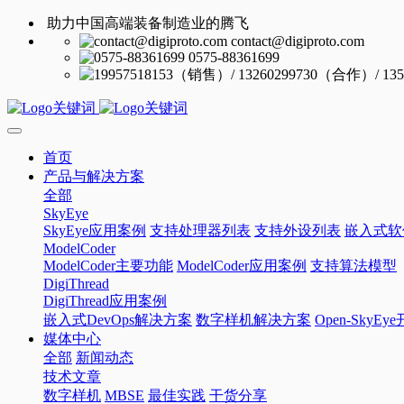
助力中国高端装备制造业的腾飞
contact@digiproto.com
0575-88361699
首页
产品与解决方案
全部
SkyEye
SkyEye应用案例
支持处理器列表
支持外设列表
嵌入式软
ModelCoder
ModelCoder主要功能
ModelCoder应用案例
支持算法模型
DigiThread
DigiThread应用案例
嵌入式DevOps解决方案
数字样机解决方案
Open-SkyE
媒体中心
全部
新闻动态
技术文章
数字样机
MBSE
最佳实践
干货分享