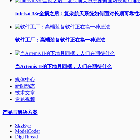
Intelsat 33e全损之后：复杂航天系统如何面对长期可靠
软件工厂：高端装备软件正在换一种造法
当Artemis II拍下地月同框，人们在期待什么
媒体中心
新闻动态
技术文章
专题视频
产品与解决方案
SkyEye
ModelCoder
DigiThread