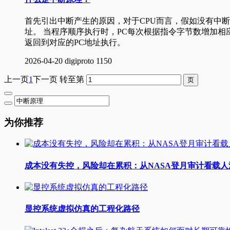
首先引出中断产生的原因，对于CPU而言，假如没有中
址。 当程序顺序执行时，PC每次根据指令字节数增加相
返回到对应的PC地址执行。
2026-04-20
digiproto
1150
上一页
1
下一页
转至第
为你推荐
成本没有失控，风险却在累积：从NASA登月审计看载
显控系统虚拟仿真的工程化路径