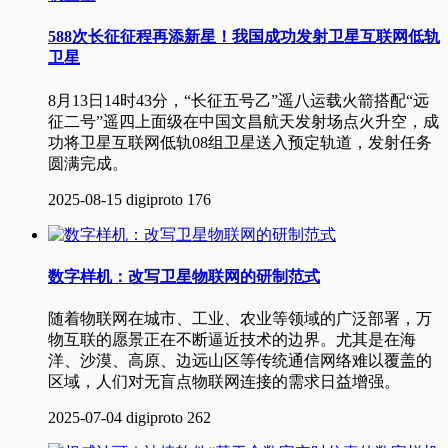
588次长征征程再添新星！我国成功发射卫星互联网低轨
卫星
8月13日14时43分，“长征五号乙”遥八运载火箭搭配“远
征二号”遥四上面级在中国文昌航天发射场点火升空，成
功将卫星互联网低轨08组卫星送入预定轨道，发射任务
圆满完成。
2025-08-15
digiproto
176
数字样机：改写卫星物联网的研制范式
随着物联网在城市、工业、农业等领域的广泛部署，万
物互联的愿景正在不断逼近技术的边界。尤其是在海
洋、沙漠、高原、边远山区等传统通信网络难以覆盖的
区域，人们对无盲点物联网连接的需求日益增强。
2025-07-04
digiproto
262