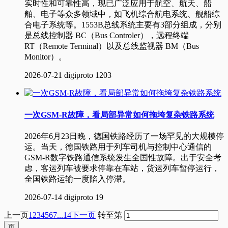
实时性和可靠性高，现已广泛应用于航空、航天、船
舶、电子等众多领域中，如飞机综合航电系统、舰船综
合电子系统等。1553B总线系统主要有3部分组成，分别
是总线控制器 BC（Bus Controler），远程终端
RT（Remote Terminal）以及总线监视器 BM（Bus
Monitor）。
2026-07-21
digiproto
1203
一次GSM-R故障，看局部异常如何拖垮复杂铁路系统
2026年6月23日晚，德国铁路经历了一场罕见的大规模停
运。当天，德国铁路用于列车司机与控制中心通信的
GSM-R数字铁路通信系统发生全国性故障。出于安全考
虑，客运列车被要求停靠在车站，货运列车暂停运行，
全国铁路运输一度陷入停滞。
2026-07-14
digiproto
19
上一页
1
2
3
4
5
6
7
...14
下一页
转至第