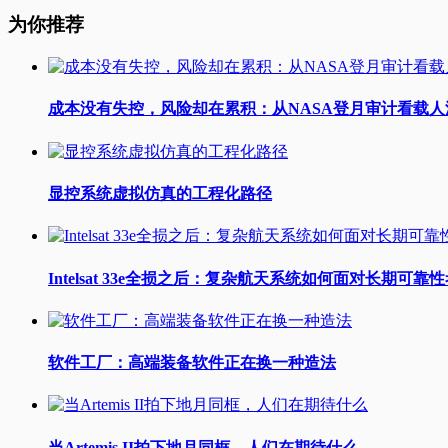
为你推荐
成本没有失控，风险却在累积：从NASA登月审计看载
显控系统虚拟仿真的工程化路径
Intelsat 33e全损之后：复杂航天系统如何面对长期可靠
软件工厂：高端装备软件正在换一种造法
当Artemis II拍下地月同框，人们在期待什么