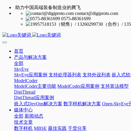
助力中国高端装备制造业的腾飞
contact@digiproto.com
0575-88361699
首页
产品与解决方案
全部
SkyEye
SkyEye应用案例
支持处理器列表
支持外设列表
嵌入式软
ModelCoder
ModelCoder主要功能
ModelCoder应用案例
支持算法模型
DigiThread
DigiThread应用案例
嵌入式DevOps解决方案
数字样机解决方案
Open-SkyE
媒体中心
全部
新闻动态
技术文章
数字样机
MBSE
最佳实践
干货分享