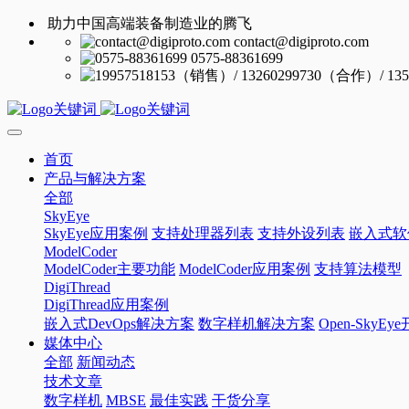
助力中国高端装备制造业的腾飞
contact@digiproto.com
0575-88361699
首页
产品与解决方案
全部
SkyEye
SkyEye应用案例
支持处理器列表
支持外设列表
嵌入式软
ModelCoder
ModelCoder主要功能
ModelCoder应用案例
支持算法模型
DigiThread
DigiThread应用案例
嵌入式DevOps解决方案
数字样机解决方案
Open-SkyE
媒体中心
全部
新闻动态
技术文章
数字样机
MBSE
最佳实践
干货分享