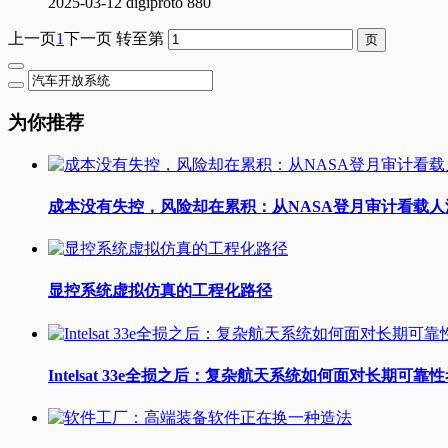
2025-03-12
digiproto
880
上一页
1
下一页
转至第
为你推荐
成本没有失控，风险却在累积：从NASA登月审计看载
显控系统虚拟仿真的工程化路径
Intelsat 33e全损之后：复杂航天系统如何面对长期可靠