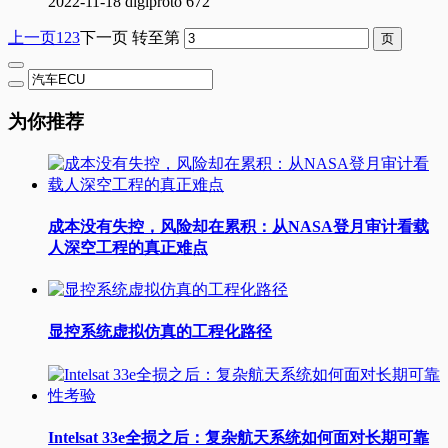
2022-11-18
digiproto
672
上一页
1
2
3
下一页
转至第
为你推荐
成本没有失控，风险却在累积：从NASA登月审计看载
人深空工程的真正难点
显控系统虚拟仿真的工程化路径
Intelsat 33e全损之后：复杂航天系统如何面对长期可靠