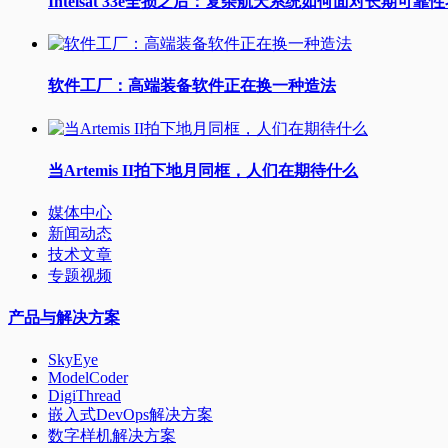
Intelsat 33e全损之后：复杂航天系统如何面对长期可靠
软件工厂：高端装备软件正在换一种造法
当Artemis II拍下地月同框，人们在期待什么
媒体中心
新闻动态
技术文章
专题视频
产品与解决方案
SkyEye
ModelCoder
DigiThread
嵌入式DevOps解决方案
数字样机解决方案