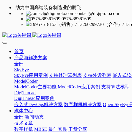
助力中国高端装备制造业的腾飞
contact@digiproto.com
0575-88361699
首页
产品与解决方案
全部
SkyEye
SkyEye应用案例
支持处理器列表
支持外设列表
嵌入式软
ModelCoder
ModelCoder主要功能
ModelCoder应用案例
支持算法模型
DigiThread
DigiThread应用案例
嵌入式DevOps解决方案
数字样机解决方案
Open-SkyE
媒体中心
全部
新闻动态
技术文章
数字样机
MBSE
最佳实践
干货分享