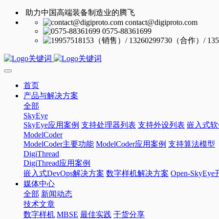
助力中国高端装备制造业的腾飞
contact@digiproto.com
0575-88361699
首页
产品与解决方案
全部
SkyEye
SkyEye应用案例
支持处理器列表
支持外设列表
嵌入式软
ModelCoder
ModelCoder主要功能
ModelCoder应用案例
支持算法模型
DigiThread
DigiThread应用案例
嵌入式DevOps解决方案
数字样机解决方案
Open-SkyE
媒体中心
全部
新闻动态
技术文章
数字样机
MBSE
最佳实践
干货分享