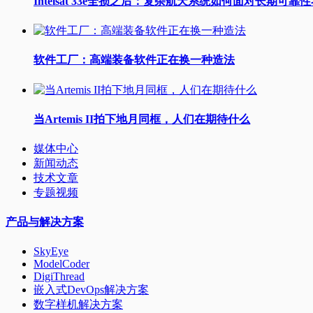
Intelsat 33e全损之后：复杂航天系统如何面对长期可靠
软件工厂：高端装备软件正在换一种造法
当Artemis II拍下地月同框，人们在期待什么
媒体中心
新闻动态
技术文章
专题视频
产品与解决方案
SkyEye
ModelCoder
DigiThread
嵌入式DevOps解决方案
数字样机解决方案