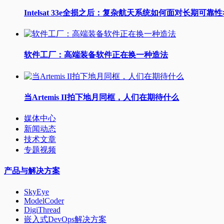
Intelsat 33e全损之后：复杂航天系统如何面对长期可靠
软件工厂：高端装备软件正在换一种造法
当Artemis II拍下地月同框，人们在期待什么
媒体中心
新闻动态
技术文章
专题视频
产品与解决方案
SkyEye
ModelCoder
DigiThread
嵌入式DevOps解决方案