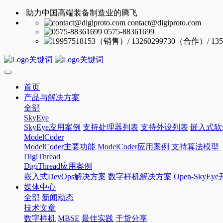
助力中国高端装备制造业的腾飞
contact@digiproto.com
0575-88361699
首页
产品与解决方案
全部
SkyEye
SkyEye应用案例
支持处理器列表
支持外设列表
嵌入式软
ModelCoder
ModelCoder主要功能
ModelCoder应用案例
支持算法模型
DigiThread
DigiThread应用案例
嵌入式DevOps解决方案
数字样机解决方案
Open-SkyE
媒体中心
全部
新闻动态
技术文章
数字样机
MBSE
最佳实践
干货分享