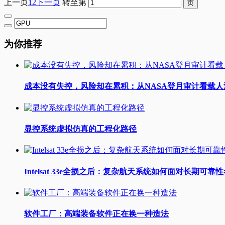
上一页
1
2
下一页
转至第
为你推荐
成本没有失控，风险却在累积：从NASA登月审计看载
显控系统虚拟仿真的工程化路径
Intelsat 33e全损之后：复杂航天系统如何面对长期可靠
软件工厂：高端装备软件正在换一种造法