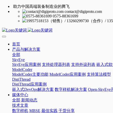
助力中国高端装备制造业的腾飞
contact@digiproto.com
0575-88361699
首页
产品与解决方案
全部
SkyEye
SkyEye应用案例
支持处理器列表
支持外设列表
嵌入式软
ModelCoder
ModelCoder主要功能
ModelCoder应用案例
支持算法模型
DigiThread
DigiThread应用案例
嵌入式DevOps解决方案
数字样机解决方案
Open-SkyE
媒体中心
全部
新闻动态
技术文章
数字样机
MBSE
最佳实践
干货分享