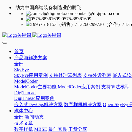
助力中国高端装备制造业的腾飞
contact@digiproto.com
0575-88361699
首页
产品与解决方案
全部
SkyEye
SkyEye应用案例
支持处理器列表
支持外设列表
嵌入式软
ModelCoder
ModelCoder主要功能
ModelCoder应用案例
支持算法模型
DigiThread
DigiThread应用案例
嵌入式DevOps解决方案
数字样机解决方案
Open-SkyE
媒体中心
全部
新闻动态
技术文章
数字样机
MBSE
最佳实践
干货分享