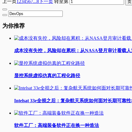
上一页
1
2
3
4
5
6
7
...8
下一页
转至第
为你推荐
成本没有失控，风险却在累积：从NASA登月审计看载
显控系统虚拟仿真的工程化路径
Intelsat 33e全损之后：复杂航天系统如何面对长期可靠
软件工厂：高端装备软件正在换一种造法