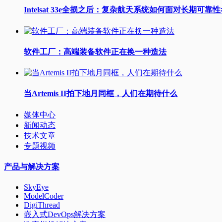
Intelsat 33e全损之后：复杂航天系统如何面对长期可靠
软件工厂：高端装备软件正在换一种造法
当Artemis II拍下地月同框，人们在期待什么
媒体中心
新闻动态
技术文章
专题视频
产品与解决方案
SkyEye
ModelCoder
DigiThread
嵌入式DevOps解决方案