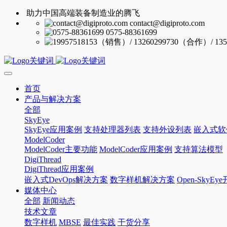
助力中国高端装备制造业的腾飞
contact@digiproto.com
0575-88361699
首页
产品与解决方案
全部
SkyEye
SkyEye应用案例
支持处理器列表
支持外设列表
嵌入式软
ModelCoder
ModelCoder主要功能
ModelCoder应用案例
支持算法模型
DigiThread
DigiThread应用案例
嵌入式DevOps解决方案
数字样机解决方案
Open-SkyE
媒体中心
全部
新闻动态
技术文章
数字样机
MBSE
最佳实践
干货分享