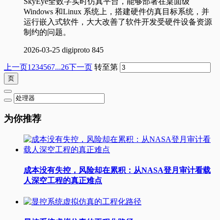
SkyEye全数字实时仿真平台，能够部署在桌面级
Windows 和Linux 系统上，搭建硬件仿真目标系统，并
运行嵌入式软件，大大改善了软件开发受硬件设备资源
制约的问题。
2026-03-25
digiproto
845
上一页
1
2
3
4
5
6
7
...26
下一页
转至第
为你推荐
成本没有失控，风险却在累积：从NASA登月审计看载
人深空工程的真正难点