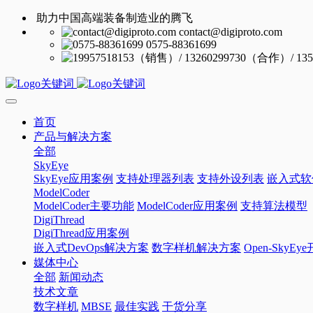
助力中国高端装备制造业的腾飞
contact@digiproto.com
0575-88361699
首页
产品与解决方案
全部
SkyEye
SkyEye应用案例
支持处理器列表
支持外设列表
嵌入式软
ModelCoder
ModelCoder主要功能
ModelCoder应用案例
支持算法模型
DigiThread
DigiThread应用案例
嵌入式DevOps解决方案
数字样机解决方案
Open-SkyE
媒体中心
全部
新闻动态
技术文章
数字样机
MBSE
最佳实践
干货分享