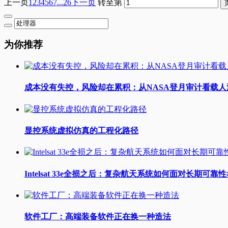
上一页
1
2
3
4
5
6
7
...26
下一页
转至第
为你推荐
成本没有失控，风险却在累积：从NASA登月审计看载
显控系统虚拟仿真的工程化路径
Intelsat 33e全损之后：复杂航天系统如何面对长期可靠
软件工厂：高端装备软件正在换一种造法