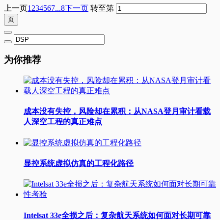
上一页
1
2
3
4
5
6
7
...8
下一页
转至第
为你推荐
成本没有失控，风险却在累积：从NASA登月审计看载
人深空工程的真正难点
显控系统虚拟仿真的工程化路径
Intelsat 33e全损之后：复杂航天系统如何面对长期可靠