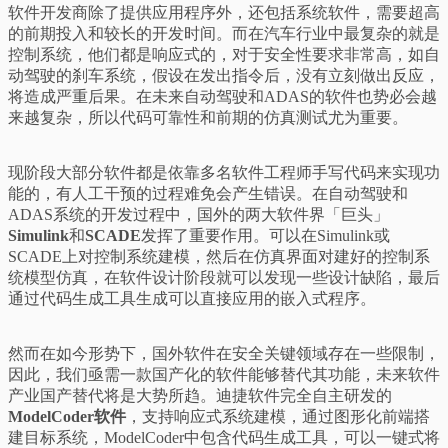
软件开发商除了提供应用程序外，还包括系统软件，需要超高
的前期投入和较长的开发时间。而在汽车行业中最复杂的就是
控制系统，他们都是响应式的，对于安全性要求非常高，如自
动驾驶的刹车系统，假设在发出指令后，没有立刻做出反应，
将造成严重后果。在未来自动驾驶和ADAS的软件也势必会越
来越复杂，所以代码可靠性和前期的仿真测试尤为重要。
现阶段大部分软件都是依靠多名软件工程师手写代码来实现功
能的，有人工干预的过程难免会产生错误。在自动驾驶和
ADAS系统的开发过程中，国外的两大软件界「巨头」
Simulink
和
SCADE
发挥了重要作用。可以在Simulink或
SCADE上对控制系统建模，然后在仿真界面对建好的控制系
统模型仿真，在软件设计阶段就可以发现一些设计缺陷，最后
通过代码生成工具生成可以直接应用的嵌入式程序。
然而在如今形势下，国外软件在安全关键领域存在一些限制，
因此，我们亟需一款国产化的软件能够替代其功能，未来软件
产业国产替代将是大势所趋。迪捷软件完全自主研发的
ModelCoder软件
，支持响应式系统建模，通过图形化前端搭
建目标系统，ModelCoder中包含代码生成工具，可以一键式将