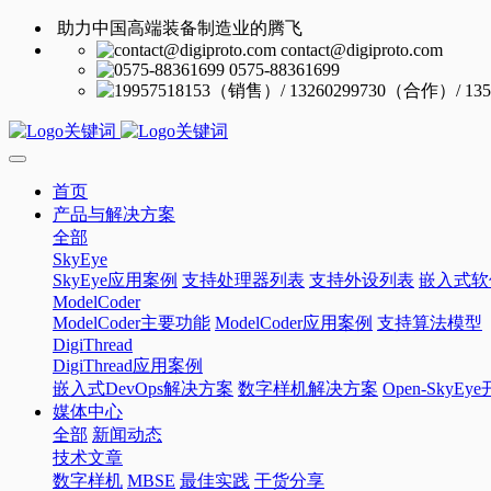
助力中国高端装备制造业的腾飞
contact@digiproto.com
0575-88361699
首页
产品与解决方案
全部
SkyEye
SkyEye应用案例
支持处理器列表
支持外设列表
嵌入式软
ModelCoder
ModelCoder主要功能
ModelCoder应用案例
支持算法模型
DigiThread
DigiThread应用案例
嵌入式DevOps解决方案
数字样机解决方案
Open-SkyE
媒体中心
全部
新闻动态
技术文章
数字样机
MBSE
最佳实践
干货分享