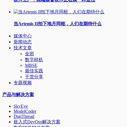
当Artemis II拍下地月同框，人们在期待什么
媒体中心
新闻动态
技术文章
全部
数字样机
MBSE
最佳实践
干货分享
专题视频
产品与解决方案
SkyEye
ModelCoder
DigiThread
嵌入式DevOps解决方案