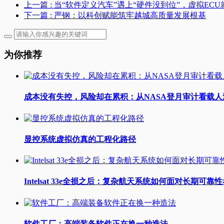
上一篇
: 当“软件定义汽车”遇上“硬件没到位”，虚拟EC
下一篇
: 严钢：以科创赋能筑牢越城高质量发展根基
为你推荐
成本没有失控，风险却在累积：从NASA登月审计看载
显控系统虚拟仿真的工程化路径
Intelsat 33e全损之后：复杂航天系统如何面对长期可靠
软件工厂：高端装备软件正在换一种造法