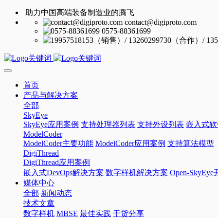
助力中国高端装备制造业的腾飞
contact@digiproto.com
0575-88361699
首页
产品与解决方案
全部
SkyEye
SkyEye应用案例
支持处理器列表
支持外设列表
嵌入式软
ModelCoder
ModelCoder主要功能
ModelCoder应用案例
支持算法模型
DigiThread
DigiThread应用案例
嵌入式DevOps解决方案
数字样机解决方案
Open-SkyE
媒体中心
全部
新闻动态
技术文章
数字样机
MBSE
最佳实践
干货分享