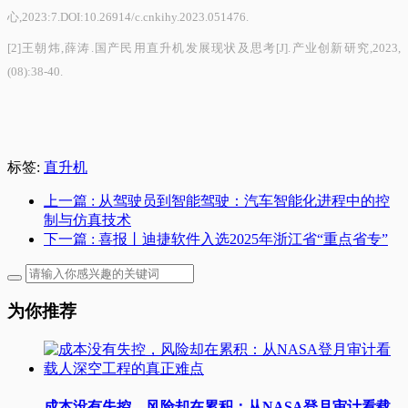
心,2023:7.DOI:10.26914/c.cnkihy.2023.051476.
[2]王朝炜,薛涛.国产民用直升机发展现状及思考[J].产业创新研究,2023,
(08):38-40.
标签:
直升机
上一篇
: 从驾驶员到智能驾驶：汽车智能化进程中的控
制与仿真技术
下一篇
: 喜报丨迪捷软件入选2025年浙江省“重点省专”
为你推荐
成本没有失控，风险却在累积：从NASA登月审计看载