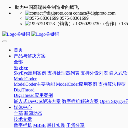
助力中国高端装备制造业的腾飞
contact@digiproto.com
0575-88361699
首页
产品与解决方案
全部
SkyEye
SkyEye应用案例
支持处理器列表
支持外设列表
嵌入式软
ModelCoder
ModelCoder主要功能
ModelCoder应用案例
支持算法模型
DigiThread
DigiThread应用案例
嵌入式DevOps解决方案
数字样机解决方案
Open-SkyE
媒体中心
全部
新闻动态
技术文章
数字样机
MBSE
最佳实践
干货分享