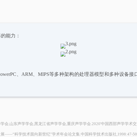
器的能力：
、PowerPC、ARM、MIPS等多种架构的处理器模型和多种
声学学会,黑龙江省声学学会,重庆声学学会.2020'中国西部声学学术交流会论文集.[出版者不详],
发展——“科学技术面向新世纪”学术年会论文集.中国科学技术出版社,1998:47-50