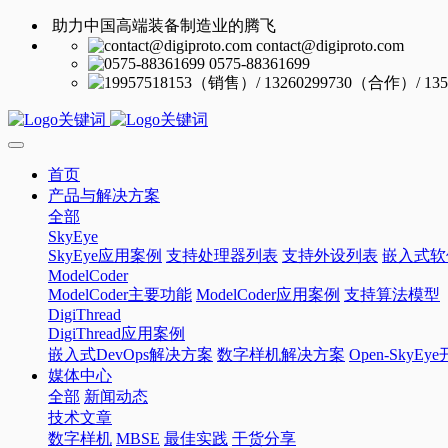
助力中国高端装备制造业的腾飞
contact@digiproto.com
0575-88361699
首页
产品与解决方案
全部
SkyEye
SkyEye应用案例
支持处理器列表
支持外设列表
嵌入式软
ModelCoder
ModelCoder主要功能
ModelCoder应用案例
支持算法模型
DigiThread
DigiThread应用案例
嵌入式DevOps解决方案
数字样机解决方案
Open-SkyE
媒体中心
全部
新闻动态
技术文章
数字样机
MBSE
最佳实践
干货分享