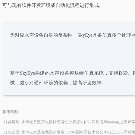
可与现有软件开发环境或自动化流程进行集成。
为对应水声设备自身的复杂性，SkyEye具备仿真多个处理
基于SkyEye构建的水声设备模块级仿真系统，支持DSP
试，减少对硬件环境的依赖，提高研发效率。
参考文献
[1] 吴瑾瑜. 水声设备数字化设计经济性分析探讨[C]//四川省声学学会,上海声学学会,山东
[2] 杨士莪. 水声技术及在我国的发展[C]//中国科学技术协会.科技进步与学科