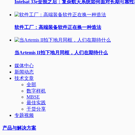
Intelsat 33e全损之后：复杂航天系统如何面对长期可靠
软件工厂：高端装备软件正在换一种造法
当Artemis II拍下地月同框，人们在期待什么
媒体中心
新闻动态
技术文章
全部
数字样机
MBSE
最佳实践
干货分享
专题视频
产品与解决方案