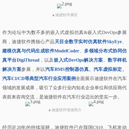
▲迪捷软件展区
作为论坛中为数不多的嵌入式虚拟仿真&嵌入式DevOps参展
商，迪捷软件携核心产品
天目全数字实时仿真软件SkyEye
、
建模仿真与代码生成软件ModelCoder
、
多领域分布式协同仿
真平台DigiThread
，以及
嵌入式
DevOps解决方案
、
数字样机
解决方案
参展，并以
汽车BMS控制器仿真、汽车虚拟标定、
汽车CI/CD等典型汽车行业应用案例
全面展示迪捷软件在汽车
领域的发展成果，吸引了众多行业内知名企业单位和供应商代
表前来咨询交流，是迪捷软件在汽车行业迈出的坚实一步。
▲迪捷软件现场简介
经历近20年的持续深耕，迪捷软件已在我国C919、飞机发动