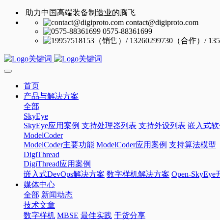
助力中国高端装备制造业的腾飞
contact@digiproto.com
0575-88361699
首页
产品与解决方案
全部
SkyEye
SkyEye应用案例
支持处理器列表
支持外设列表
嵌入式软
ModelCoder
ModelCoder主要功能
ModelCoder应用案例
支持算法模型
DigiThread
DigiThread应用案例
嵌入式DevOps解决方案
数字样机解决方案
Open-SkyE
媒体中心
全部
新闻动态
技术文章
数字样机
MBSE
最佳实践
干货分享