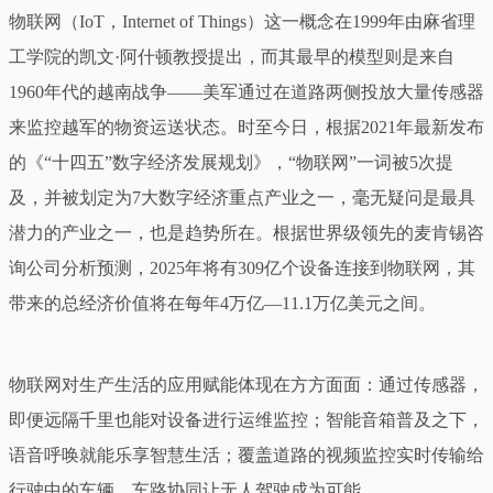
物联网（IoT，Internet of Things）这一概念在1999年由麻省理
工学院的凯文·阿什顿教授提出，而其最早的模型则是来自
1960年代的越南战争——美军通过在道路两侧投放大量传感器
来监控越军的物资运送状态。时至今日，根据2021年最新发布
的《“十四五”数字经济发展规划》，“物联网”一词被5次提
及，并被划定为7大数字经济重点产业之一，毫无疑问是最具
潜力的产业之一，也是趋势所在。根据世界级领先的麦肯锡咨
询公司分析预测，2025年将有309亿个设备连接到物联网，其
带来的总经济价值将在每年4万亿—11.1万亿美元之间。
物联网对生产生活的应用赋能体现在方方面面：通过传感器，
即便远隔千里也能对设备进行运维监控；智能音箱普及之下，
语音呼唤就能乐享智慧生活；覆盖道路的视频监控实时传输给
行驶中的车辆，车路协同让无人驾驶成为可能……