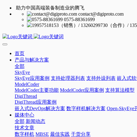
助力中国高端装备制造业的腾飞
contact@digiproto.com
0575-88361699
首页
产品与解决方案
全部
SkyEye
SkyEye应用案例
支持处理器列表
支持外设列表
嵌入式软
ModelCoder
ModelCoder主要功能
ModelCoder应用案例
支持算法模型
DigiThread
DigiThread应用案例
嵌入式DevOps解决方案
数字样机解决方案
Open-SkyE
媒体中心
全部
新闻动态
技术文章
数字样机
MBSE
最佳实践
干货分享