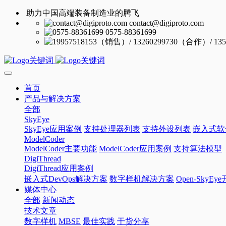
助力中国高端装备制造业的腾飞
contact@digiproto.com
0575-88361699
首页
产品与解决方案
全部
SkyEye
SkyEye应用案例
支持处理器列表
支持外设列表
嵌入式软
ModelCoder
ModelCoder主要功能
ModelCoder应用案例
支持算法模型
DigiThread
DigiThread应用案例
嵌入式DevOps解决方案
数字样机解决方案
Open-SkyE
媒体中心
全部
新闻动态
技术文章
数字样机
MBSE
最佳实践
干货分享