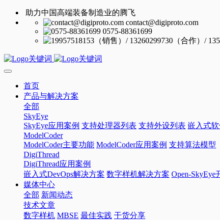
助力中国高端装备制造业的腾飞
contact@digiproto.com
0575-88361699
首页
产品与解决方案
全部
SkyEye
SkyEye应用案例
支持处理器列表
支持外设列表
嵌入式软
ModelCoder
ModelCoder主要功能
ModelCoder应用案例
支持算法模型
DigiThread
DigiThread应用案例
嵌入式DevOps解决方案
数字样机解决方案
Open-SkyE
媒体中心
全部
新闻动态
技术文章
数字样机
MBSE
最佳实践
干货分享