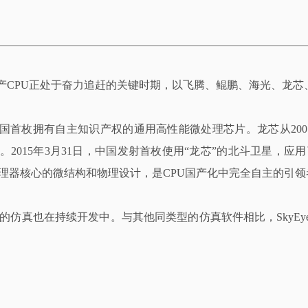
内，国产CPU正处于奋力追赶的关键时期，以飞腾、鲲鹏、海光、龙
我国首枚拥有自主知识产权的通用高性能微处理芯片。龙芯从200
015年3月31日，中国发射首枚使用“龙芯”的北斗卫星，应
处理器核心的微结构和物理设计，是CPU国产化中完全自主的引领
的仿真也在持续开发中。与其他同类型的仿真软件相比，SkyE
。