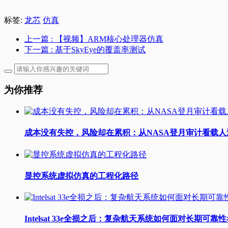
标签:
龙芯
仿真
上一篇
: 【视频】ARM核心处理器仿真
下一篇
: 基于SkyEye的覆盖率测试
为你推荐
成本没有失控，风险却在累积：从NASA登月审计看载
显控系统虚拟仿真的工程化路径
Intelsat 33e全损之后：复杂航天系统如何面对长期可靠