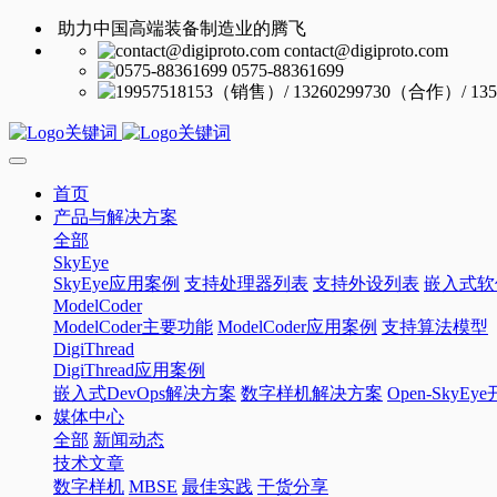
助力中国高端装备制造业的腾飞
contact@digiproto.com
0575-88361699
首页
产品与解决方案
全部
SkyEye
SkyEye应用案例
支持处理器列表
支持外设列表
嵌入式软
ModelCoder
ModelCoder主要功能
ModelCoder应用案例
支持算法模型
DigiThread
DigiThread应用案例
嵌入式DevOps解决方案
数字样机解决方案
Open-SkyE
媒体中心
全部
新闻动态
技术文章
数字样机
MBSE
最佳实践
干货分享