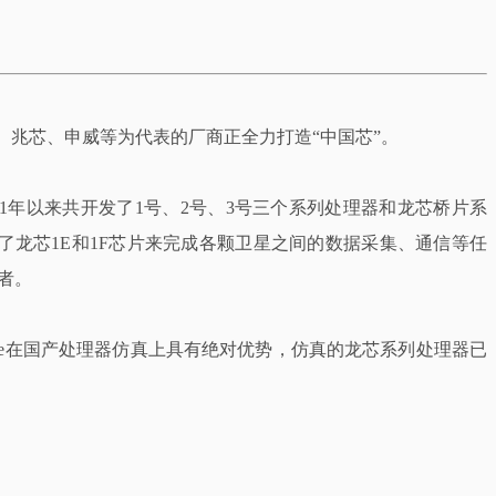
芯、兆芯、申威等为代表的厂商正全力打造“中国芯”。
1年以来共开发了1号、2号、3号三个系列处理器和龙芯桥片系
用了龙芯1E和1F芯片来完成各颗卫星之间的数据采集、通信等任
者。
ye在国产处理器仿真上具有绝对优势，仿真的龙芯系列处理器已